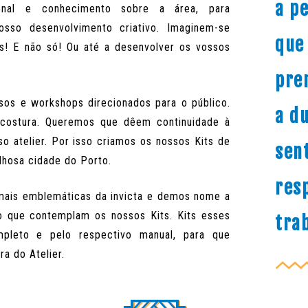
a p
ional e conhecimento sobre a área, para
so desenvolvimento criativo. Imaginem-se
que
as! E não só! Ou até a desenvolver os
vossos
pre
rsos e workshops direcionados para o
público.
a du
costura. Queremos que dêem
continuidade à
o atelier.
Por isso
criamos os nossos Kits de
sent
ilhosa
cidade do Porto.
res
mais emblemáticas da invicta e demos
nome a
io que contemplam os nossos
Kits. Kits esses
trab
mpleto e pelo respectivo
manual, para que
a do Atelier.