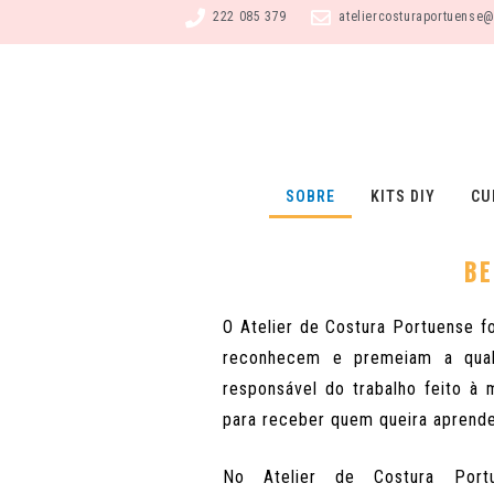
222 085 379
ateliercosturaportuense
SOBRE
KITS DIY
CU
BE
O Atelier de Costura Portuense 
reconhecem e premeiam a qual
responsável do trabalho feito à
para receber quem queira aprend
No Atelier de Costura Portu