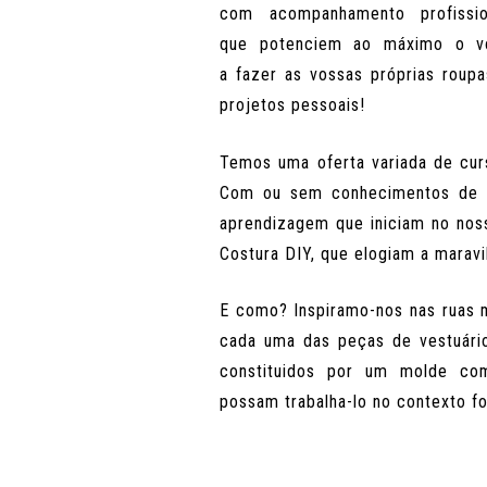
com
acompanhamento profiss
que
potenciem ao máximo o vos
a
fazer as vossas próprias roup
projetos pessoais!
Temos uma oferta variada de cu
Com ou sem conhecimentos de 
aprendizagem que iniciam no noss
Costura DIY, que elogiam a marav
E como? Inspiramo-nos nas ruas 
cada uma das peças de vestuár
constituidos por um molde co
possam trabalha-lo no contexto for